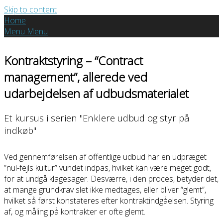
Skip to content
Home
Menu
Menu
Kontraktstyring – “Contract
management”, allerede ved
udarbejdelsen af udbudsmaterialet
Et kursus i serien "Enklere udbud og styr på
indkøb"
Ved gennemførelsen af offentlige udbud har en udpræget
”nul-fejls kultur” vundet indpas, hvilket kan være meget godt,
for at undgå klagesager. Desværre, i den proces, betyder det,
at mange grundkrav slet ikke medtages, eller bliver “glemt”,
hvilket så først konstateres efter kontraktindgåelsen. Styring
af, og måling på kontrakter er ofte glemt.