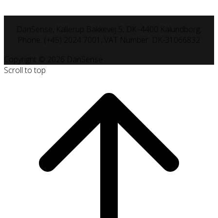
DanSense, Kallerup Bakkevej 5, DK–4400 Kalundborg,
Phone: (+45) 2024 7001, VAT Number: DK-31066832
Copyright © 2026 DanSense
Scroll to top